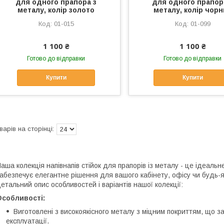
для одного прапора з
для одного прапор
металу, колір золото
металу, колір чор
01-015
01-099
1 100 ₴
1 100 ₴
Готово до відправки
Готово до відправки
Купити
Купити
аша колекція напівнапів стійок для прапорів із металу - це ідеаль
абезпечує елегантне рішення для вашого кабінету, офісу чи будь-я
етальний опис особливостей і варіантів нашої колекції:
Особливості:
Виготовлені з високоякісного металу з міцним покриттям, що за
експлуатації.