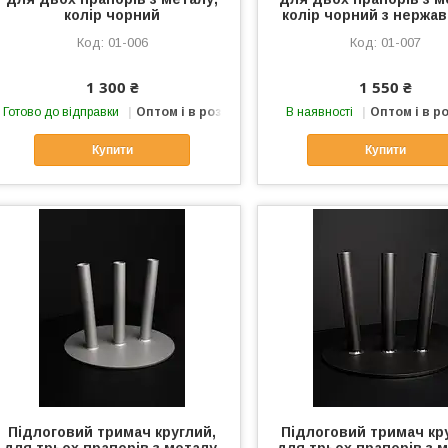
колір чорний
колір чорний з нержа
01-006
01-007
1 300 ₴
1 550 ₴
Готово до відправки
Оптом і в роздріб
В наявності
Оптом і в р
Купити
Купити
Підлоговий тримач круглий,
Підлоговий тримач кр