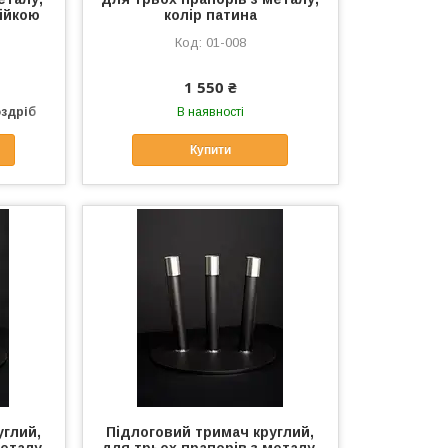
війкою
колір патина
01-008
1 550 ₴
оздріб
В наявності
Купити
углий,
Підлоговий тримач круглий,