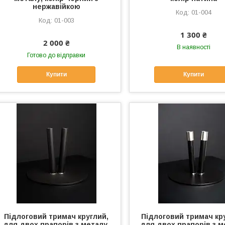
нержавійкою
01-004
01-003
1 300 ₴
2 000 ₴
В наявності
Готово до відправки
Купити
Купити
Підлоговий тримач круглий,
Підлоговий тримач кр
для двох прапорів з металу,
для двох прапорів з м