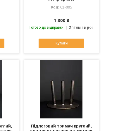
01-005
1 300 ₴
Готово до відправки
Оптом і в роздріб
Купити
углий,
Підлоговий тримач круглий,
еталу,
для трьох прапорів з металу,