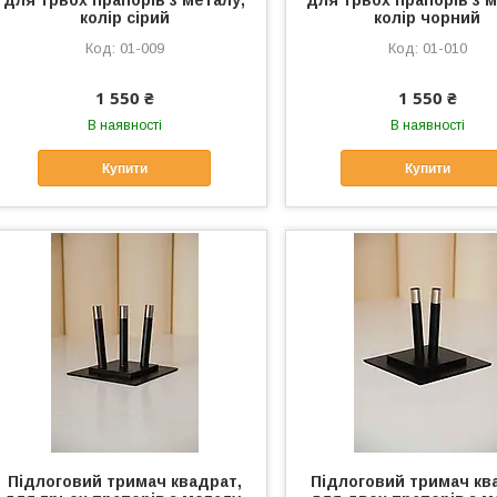
для трьох прапорів з металу,
для трьох прапорів з м
колір сірий
колір чорний
01-009
01-010
1 550 ₴
1 550 ₴
В наявності
В наявності
Купити
Купити
Підлоговий тримач квадрат,
Підлоговий тримач кв