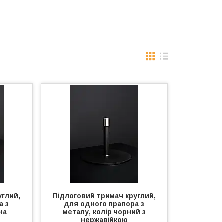
углий,
Підлоговий тримач круглий,
а з
для одного прапора з
на
металу, колір чорний з
нержавійкою