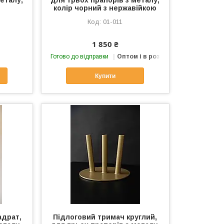
еталу,
для трьох прапорів з металу,
колір чорний з нержавійкою
01-011
1 850 ₴
Готово до відправки
Оптом і в роздріб
Купити
адрат,
Підлоговий тримач круглий,