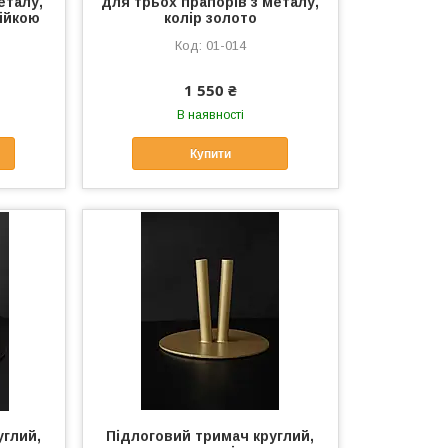
еталу,
для трьох прапорів з металу,
війкою
колір золото
01-014
1 550 ₴
В наявності
Купити
углий,
Підлоговий тримач круглий,