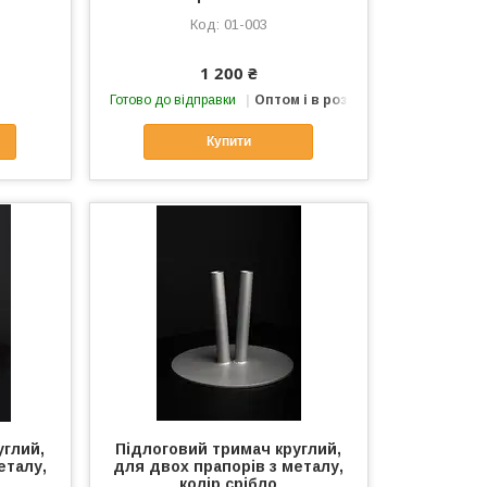
01-003
1 200 ₴
Готово до відправки
Оптом і в роздріб
Купити
углий,
Підлоговий тримач круглий,
еталу,
для двох прапорів з металу,
колір срібло