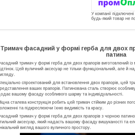
У компанії підключені
будь-який товар не п
Тримач фасадний у формі герба для двох пра
патина
асадний тримач у формі герба для двох прапорів виготовлений із 
ідтінок. Цей вуличний аксесуар не тільки функціональний, але й 
игляду.
пеціально спроектований для встановлення двох прапорів, цей тр
редставлення ваших прапорів. Патинована сталь створює особливу 
одає вашому фасаду особливого шарму та індивідуальності.
іцна сталева конструкція робить цей тримач стійким до різних по
оложенні та підкреслюючи їхню видимість та красу.
асадний тримач у формі герба для двох прапорів з чорною патиною
тильний аксесуар, який надасть вашому фасаду вишуканості та ел
нікальний вигляд вашого вуличного простору.