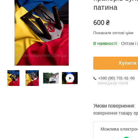
патина
600 ₴
Показати оптові ціни
В наявності
Оптом і 
Купити
+380 (96) 701-61-66
менеджер Неля
повернення товару п