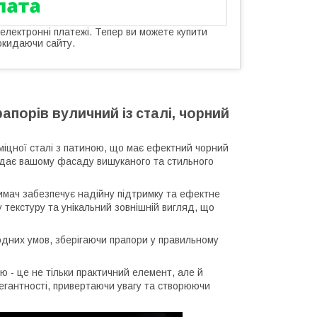
 електронні платежі. Тепер ви можете купити
окидаючи сайту.
порів вуличний із сталі, чорний
міцної сталі з патиною, що має ефектний чорний
надає вашому фасаду вишуканого та стильного
имач забезпечує надійну підтримку та ефектне
текстуру та унікальний зовнішній вигляд, що
годних умов, зберігаючи прапори у правильному
 - це не тільки практичний елемент, але й
егантності, привертаючи увагу та створюючи