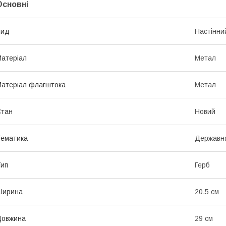
Основні
Вид
Настінни
атеріал
Метал
атеріал флагштока
Метал
Стан
Новий
ематика
Державн
ип
Герб
Ширина
20.5 см
Довжина
29 см