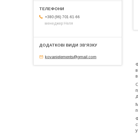
+380 (96) 701-61-66
менеджер Неля
kovanielements@gmail.com
Ф
в
в
С
п
д
М
п
Ф
с
у