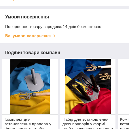
Умови повернення
Повернення товару впродовж 14 днів безкоштовно
Всі умови повернення
Подібні товари компанії
Комплект для
Набір для встановлення
Комп
встановлення прапора у
двох прапорів у формі
вста
формі щита та герба,
герба, навершя на прапор
прап