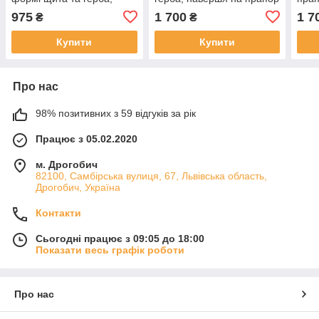
тримач та навершя на
і тримач, чорний патина
трим
975
1 700
1 7
₴
₴
прапор, сірий
прап
Купити
Купити
Про нас
98% позитивних з 59 відгуків за рік
Працює з 05.02.2020
м. Дрогобич
82100, Самбірська вулиця, 67, Львівська область,
Дрогобич, Україна
Контакти
Сьогодні працює з 09:05 до 18:00
Показати весь графік роботи
Про нас