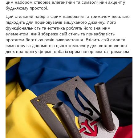
цим набором створює елегантний та символічний акцент у
будь-якому просторі.
Цей стильний набір із сірим навершям та тримачем ідеально
підходить для поціновувачів вишуканого дизайну. Його
функціональність та естетика роблять його значним
елементом, який збереже свій стиль та привабливість
протягом багатьох років використання. Втілить свій смак та
символіку за допомогою цього комплекту для встановлення
двох прапорів у формі герба із сірим навершям та тримачем.