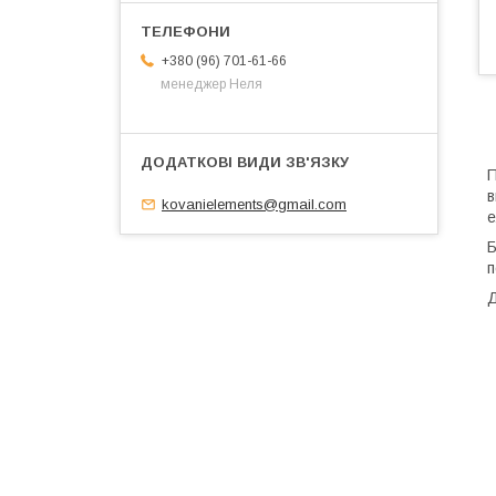
+380 (96) 701-61-66
менеджер Неля
П
в
kovanielements@gmail.com
е
Б
п
Д