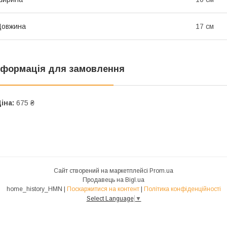
Довжина
17 см
нформація для замовлення
іна:
675 ₴
Сайт створений на маркетплейсі
Prom.ua
Продавець на Bigl.ua
home_history_HMN |
Поскаржитися на контент
|
Політика конфіденційності
Select Language
▼