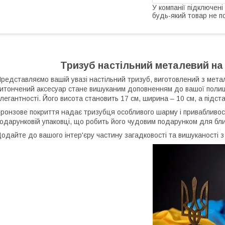
У компанії підключені
будь-який товар не п
Тризуб настільний металевий на
редставляємо вашій увазі настільний тризуб, виготовлений з мета
итончений аксесуар стане вишуканим доповненням до вашої полиці
легантності. Його висота становить 17 см, ширина – 10 см, а підста
ронзове покриття надає тризубця особливого шарму і привабливост
одарунковій упаковці, що робить його чудовим подарунком для бли
одайте до вашого інтер'єру частину загадковості та вишуканості 