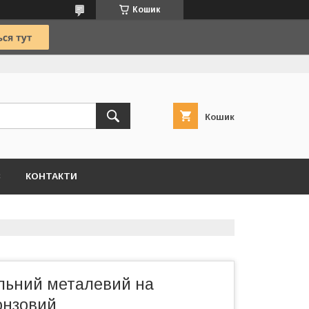
Кошик
Кошик
С
КОНТАКТИ
ільний металевий на
онзовий