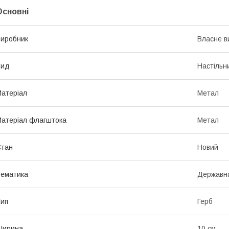
Основні
иробник
Власне в
Вид
Настільн
атеріал
Метал
атеріал флагштока
Метал
Стан
Новий
ематика
Державн
ип
Герб
Ширина
10 см