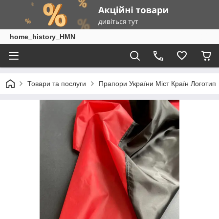
home_history_HMN
Товари та послуги
Прапори України Міст Країн Логотип