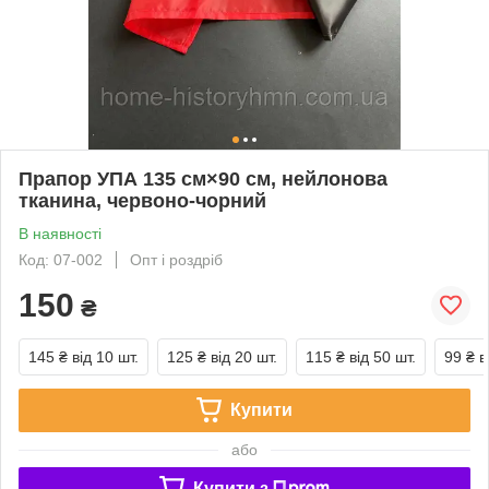
Прапор УПА 135 см×90 см, нейлонова
тканина, червоно-чорний
В наявності
Код: 07-002
Опт і роздріб
150
₴
145 ₴
від 10 шт.
125 ₴
від 20 шт.
115 ₴
від 50 шт.
99 ₴
в
Купити
або
Купити з