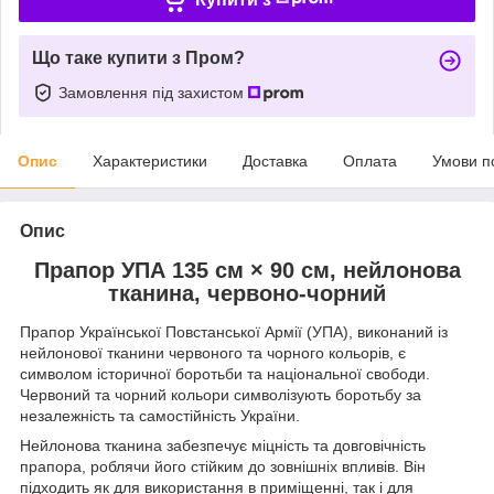
Що таке купити з Пром?
Замовлення під захистом
Опис
Характеристики
Доставка
Оплата
Умови п
Опис
Прапор УПА 135 см × 90 см, нейлонова
тканина, червоно-чорний
Прапор Української Повстанської Армії (УПА), виконаний із
нейлонової тканини червоного та чорного кольорів, є
символом історичної боротьби та національної свободи.
Червоний та чорний кольори символізують боротьбу за
незалежність та самостійність України.
Нейлонова тканина забезпечує міцність та довговічність
прапора, роблячи його стійким до зовнішніх впливів. Він
підходить як для використання в приміщенні, так і для