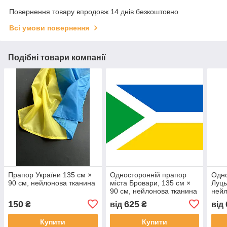
Повернення товару впродовж 14 днів безкоштовно
Всі умови повернення
Подібні товари компанії
Прапор України 135 см ×
Односторонній прапор
Одно
90 см, нейлонова тканина
міста Бровари, 135 см ×
Луць
90 см, нейлонова тканина
нейл
150
625
₴
від
₴
від
Купити
Купити