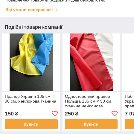
Повернення товару впродовж 14 днів безкоштовно
Всі умови повернення
Подібні товари компанії
Прапор України 135 см ×
Односторонній прапор
Набі
90 см, нейлонова тканина
Польща 135 см × 90 см,
Укра
тканина нейлонова
прап
трим
150
250
7 0
₴
₴
наве
Купити
Купити