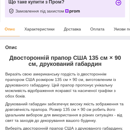
Що таке купити з Пром?
Замовлення під захистом
Опис
Характеристики
Доставка
Оплата
Умови п
Опис
Двосторонній прапор США 135 см × 90
см, друкований габардин
Виразіть свою американську гордість із двостороннім
прапором США розміром 135 см × 90 см, виготовленим із
друкованого габардину. Цей прапор пропонує унікальну
можливість відображення яскравої та насиченої графіки з
обох боків.
Друкований габардин забезпечує високу якість зображення та
довговічність прапора. Розмір 135 см × 90 см робить його
ідеальним вибором для використання в різних ситуаціях - від
свят та заходів до декорування вашого будинку.
Виберіть двосторонній прапор США з друкованого габардину,