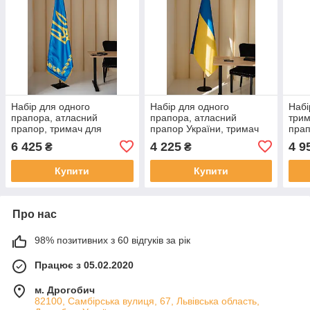
Набір для одного
Набір для одного
Набі
прапора, атласний
прапора, атласний
трим
прапор, тримач для
прапор України, тримач
прап
підлоги, держак 2.5 м,
для підлоги, держак 2.5 м,
комп
6 425
4 225
4 9
₴
₴
наконечник "Крапля з
наконечник "Тризуб"
держ
Тризубом"
Триз
Купити
Купити
Про нас
98% позитивних з 60 відгуків за рік
Працює з 05.02.2020
м. Дрогобич
82100, Самбірська вулиця, 67, Львівська область,