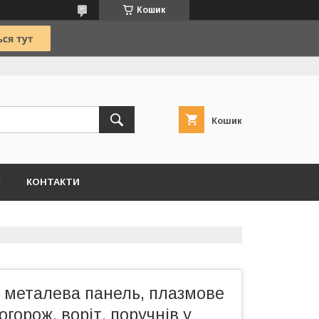
Кошик
Кошик
С
КОНТАКТИ
 металева панель, плазмове
огорож, воріт, поручнів у