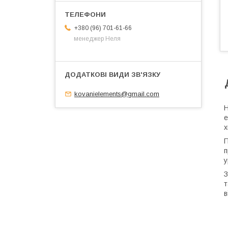
+380 (96) 701-61-66
менеджер Неля
kovanielements@gmail.com
Н
е
х
П
п
у
З
т
в