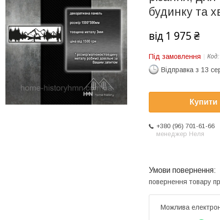
будинку та х
від
1 975 ₴
Під замовлення
Код
Відправка з 13 се
Купити
+380 (96) 701-61-66
менеджер Неля
повернення товару п