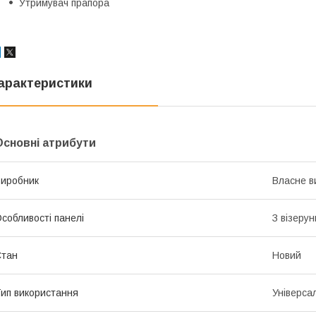
Утримувач прапора
арактеристики
Основні атрибути
иробник
Власне в
собливості панелі
З візеру
Стан
Новий
ип використання
Універса