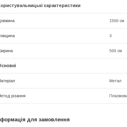
Користувальницькі характеристики
овжина:
1500 см
Товщина
3
Ширина
500 см
Основні
атеріал
Метал
етод різання
Плазмов
нформація для замовлення