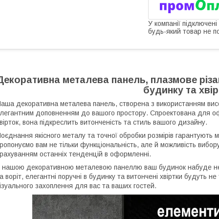
У компанії підключені
будь-який товар не п
Декоративна металева панель, плазмове різан
будинку та хві
аша декоративна металева панель, створена з використанням висо
легантним доповненням до вашого простору. Спроектована для офо
вірток, вона підкреслить витонченість та стиль вашого дизайну.
оєднання якісного металу та точної обробки розмірів гарантують мі
ропонуємо вам не тільки функціональність, але й можливість вибор
рахуванням останніх тенденцій в оформленні.
 нашою декоративною металевою панеллю ваш будинок набуде неп
а воріт, елегантні поручні в будинку та витончені хвіртки будуть н
ізуального захоплення для вас та ваших гостей.