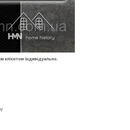
им клієнтом індивідуально.
ку