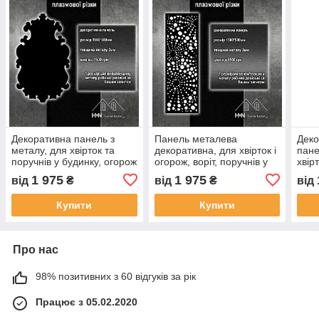
Декоративна панель з
Панель металева
Деко
металу, для хвірток та
декоративна, для хвірток і
пане
поручнів у будинку, огорож
огорож, воріт, поручнів у
хвір
та воріт, плазмове різання
будинку, плазмова різка
буди
1 975
1 975
від
₴
від
₴
від
Купити
Купити
Про нас
98% позитивних з 60 відгуків за рік
Працює з 05.02.2020