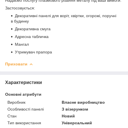
Надаємо послугу плазмового різання металу під ваші вимоги.
Застосовується:
Декоративні панелі для воріт, хвіртки, огорожі, поручні
в будинку
Декоративна смуга
Адресна табличка
Мангал
Утримувач прапора
Приховати
Характеристики
Основні атрибути
Виробник
Власне виробництво
Особливості панелі
З візерунком
Стан
Новий
Тип використання
Універсальний