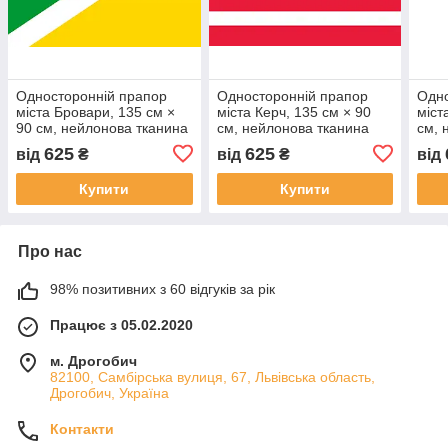
Односторонній прапор
Односторонній прапор
Одно
міста Бровари, 135 см ×
міста Керч, 135 см × 90
міст
90 см, нейлонова тканина
см, нейлонова тканина
см, 
625
625
від
₴
від
₴
від
Купити
Купити
Про нас
98% позитивних з 60 відгуків за рік
Працює з 05.02.2020
м. Дрогобич
82100, Самбірська вулиця, 67, Львівська область,
Дрогобич, Україна
Контакти