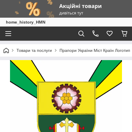
home_history_HMN
Товари та послуги
Прапори України Міст Країн Логотип