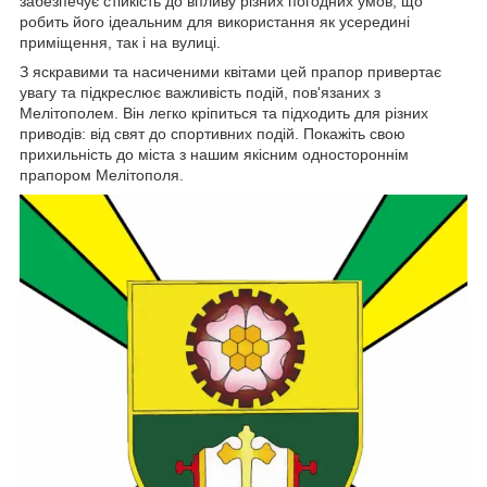
забезпечує стійкість до впливу різних погодних умов, що
робить його ідеальним для використання як усередині
приміщення, так і на вулиці.
З яскравими та насиченими квітами цей прапор привертає
увагу та підкреслює важливість подій, пов'язаних з
Мелітополем. Він легко кріпиться та підходить для різних
приводів: від свят до спортивних подій. Покажіть свою
прихильність до міста з нашим якісним одностороннім
прапором Мелітополя.