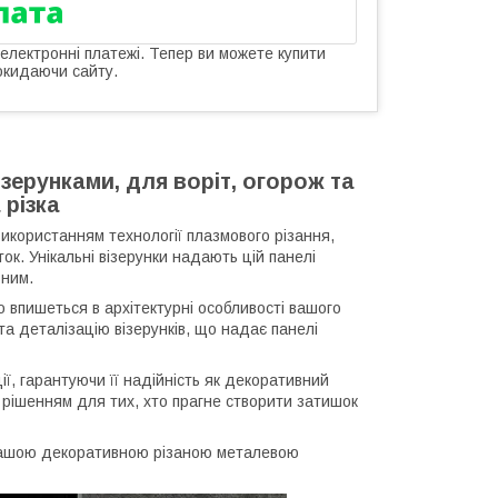
 електронні платежі. Тепер ви можете купити
окидаючи сайту.
зерунками, для воріт, огорож та
 різка
икористанням технології плазмового різання,
ок. Унікальні візерунки надають цій панелі
ьним.
 впишеться в архітектурні особливості вашого
та деталізацію візерунків, що надає панелі
ії, гарантуючи її надійність як декоративний
 рішенням для тих, хто прагне створити затишок
з нашою декоративною різаною металевою