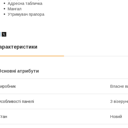
Адресна табличка
Мангал
Утримувач прапора
арактеристики
Основні атрибути
иробник
Власне в
собливості панелі
З візеру
Стан
Новий