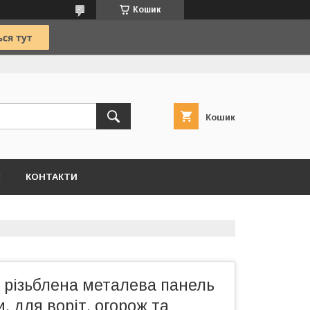
Кошик
Кошик
С
КОНТАКТИ
 різьблена металева панель
, для воріт, огорож та