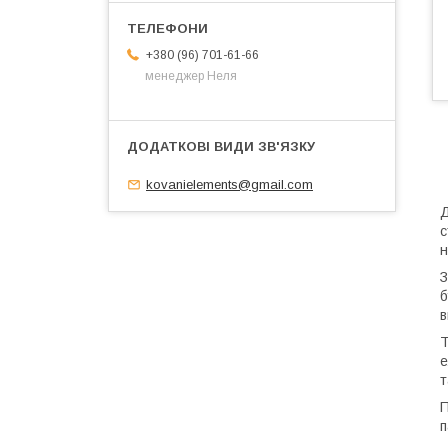
+380 (96) 701-61-66
менеджер Неля
kovanielements@gmail.com
Д
с
н
З
б
в
Т
е
т
П
п