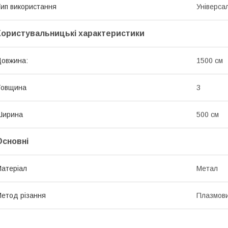
ип використання
Універса
Користувальницькі характеристики
овжина:
1500 см
Товщина
3
Ширина
500 см
Основні
атеріал
Метал
етод різання
Плазмов