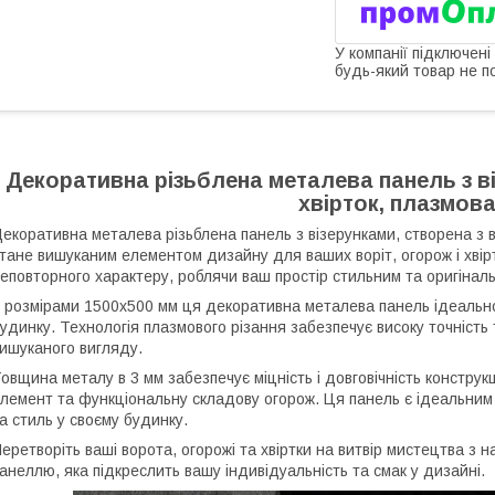
У компанії підключені
будь-який товар не п
Декоративна різьблена металева панель з ві
хвірток, плазмова
екоративна металева різьблена панель з візерунками, створена з в
тане вишуканим елементом дизайну для ваших воріт, огорож і хвірт
еповторного характеру, роблячи ваш простір стильним та оригінал
 розмірами 1500х500 мм ця декоративна металева панель ідеально
удинку. Технологія плазмового різання забезпечує високу точність 
ишуканого вигляду.
овщина металу в 3 мм забезпечує міцність і довговічність конструкц
лемент та функціональну складову огорож. Ця панель є ідеальним
а стиль у своєму будинку.
еретворіть ваші ворота, огорожі та хвіртки на витвір мистецтва 
анеллю, яка підкреслить вашу індивідуальність та смак у дизайні.