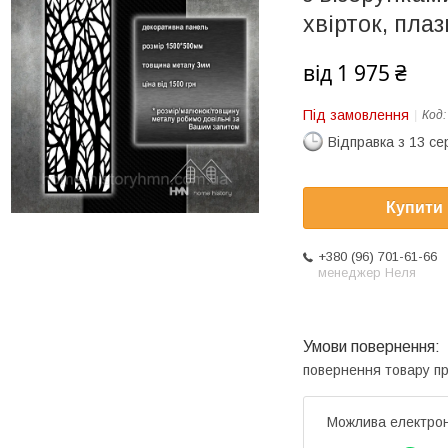
хвірток, пла
від
1 975 ₴
Під замовлення
Код
Відправка з 13 се
Купити
+380 (96) 701-61-66
менеджер Неля
повернення товару п