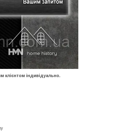
им клієнтом індивідуально.
ку