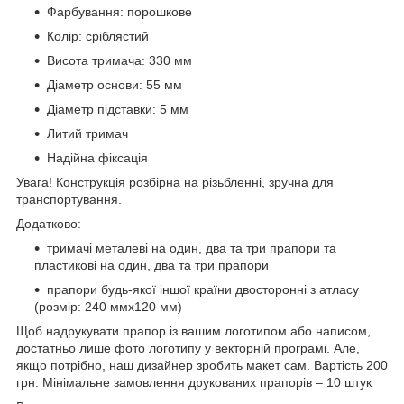
Фарбування: порошкове
Колір: сріблястий
Висота тримача: 330 мм
Діаметр основи: 55 мм
Діаметр підставки: 5 мм
Литий тримач
Надійна фіксація
Увага! Конструкція розбірна на різьбленні, зручна для
транспортування.
Додатково:
тримачі металеві на один, два та три прапори та
пластикові на один, два та три прапори
прапори будь-якої іншої країни двосторонні з атласу
(розмір: 240 ммх120 мм)
Щоб надрукувати прапор із вашим логотипом або написом,
достатньо лише фото логотипу у векторній програмі. Але,
якщо потрібно, наш дизайнер зробить макет сам. Вартість 200
грн. Мінімальне замовлення друкованих прапорів – 10 штук