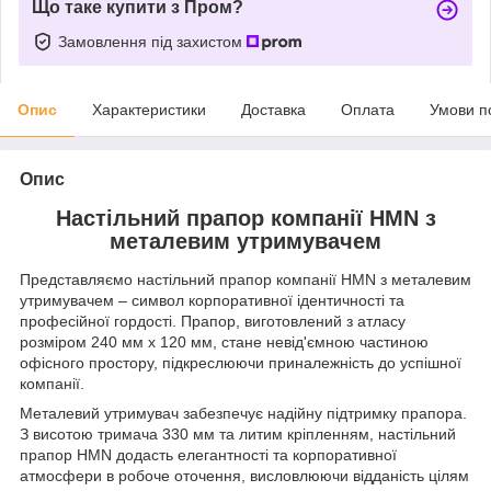
Що таке купити з Пром?
Замовлення під захистом
Опис
Характеристики
Доставка
Оплата
Умови п
Опис
Настільний прапор компанії HMN з
металевим утримувачем
Представляємо настільний прапор компанії HMN з металевим
утримувачем – символ корпоративної ідентичності та
професійної гордості. Прапор, виготовлений з атласу
розміром 240 мм x 120 мм, стане невід'ємною частиною
офісного простору, підкреслюючи приналежність до успішної
компанії.
Металевий утримувач забезпечує надійну підтримку прапора.
З висотою тримача 330 мм та литим кріпленням, настільний
прапор HMN додасть елегантності та корпоративної
атмосфери в робоче оточення, висловлюючи відданість цілям