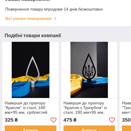
Повернення товару впродовж 14 днів безкоштовно
Всі умови повернення
Подібні товари компанії
Навершя до прапору
Навершя до прапору
Нав
"Крапля" із сталі, 180
"Крапля з Тризубом" із
"Три
мм×95 мм, сріблястий
сталі, 180 мм×95 мм,
мм×1
чорний
325
475
350
₴
₴
Купити
Купити