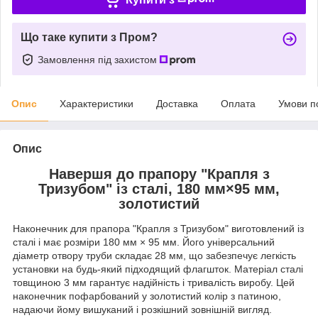
Що таке купити з Пром?
Замовлення під захистом
Опис
Характеристики
Доставка
Оплата
Умови п
Опис
Навершя до прапору "Крапля з
Тризубом" із сталі, 180 мм×95 мм,
золотистий
Наконечник для прапора "Крапля з Тризубом" виготовлений із
сталі і має розміри 180 мм × 95 мм. Його універсальний
діаметр отвору труби складає 28 мм, що забезпечує легкість
установки на будь-який підходящий флагшток. Матеріал сталі
товщиною 3 мм гарантує надійність і тривалість виробу. Цей
наконечник пофарбований у золотистий колір з патиною,
надаючи йому вишуканий і розкішний зовнішній вигляд.