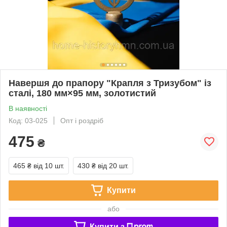
Навершя до прапору "Крапля з Тризубом" із
сталі, 180 мм×95 мм, золотистий
В наявності
Код: 03-025
Опт і роздріб
475
₴
465 ₴
від 10 шт.
430 ₴
від 20 шт.
Купити
або
Купити з