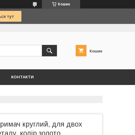
Кошик
Кошик
С
КОНТАКТИ
римач круглий, для двох
еталу, колір золото