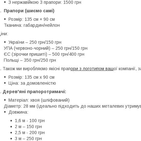
З нержавійкою 3 прапори: 1500 грн
3.
Прапори (шиємо самі)
Розмір: 135 см × 90 см
Тканина: габардин/нейлон
іни:
України – 250 грн/150 грн
УПА (червоно-чорний) – 250 грн/150 грн
ЄС (зірочки пришиті) – 500 грн/400 грн
Польщі – 350 грн/250 грн
. Також ми виробляємо якісні прап
ори з логотипом ваш
ої компанії,
Розмір: 135 см х 90 см
Ціна: за домовленістю
.
Дерев'яні прапоротримачі:
Матеріал: хвоя (шліфований)
Діаметр: 28 мм (ідеально підходить до наших металевих утримув
Довжина:
1,6 м - 100 грн
2 м – 150 грн
2,5 м - 200 грн
3 м – 250 грн