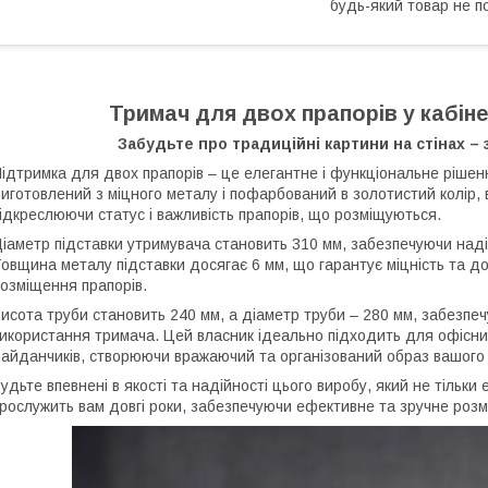
будь-який товар не п
Тримач для двох прапорів у кабіне
Забудьте про традиційні картини на стінах – 
ідтримка для двох прапорів – це елегантне і функціональне рішен
иготовлений з міцного металу і пофарбований в золотистий колір, 
ідкреслюючи статус і важливість прапорів, що розміщуються.
іаметр підставки утримувача становить 310 мм, забезпечуючи над
овщина металу підставки досягає 6 мм, що гарантує міцність та дов
озміщення прапорів.
исота труби становить 240 мм, а діаметр труби – 280 мм, забезп
икористання тримача. Цей власник ідеально підходить для офісни
айданчиків, створюючи вражаючий та організований образ вашого 
удьте впевнені в якості та надійності цього виробу, який не тільки
рослужить вам довгі роки, забезпечуючи ефективне та зручне розм