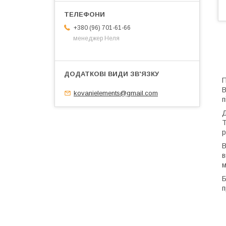
+380 (96) 701-61-66
менеджер Неля
П
В
kovanielements@gmail.com
п
Д
Т
р
В
в
м
Б
п