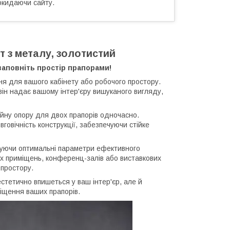
окидаючи сайту.
т з металу, золотистий
заповніть простір прапорами!
ня для вашого кабінету або робочого простору.
він надає вашому інтер'єру вишуканого вигляду,
ійну опору для двох прапорів одночасно.
говічність конструкції, забезпечуючи стійке
ечуючи оптимальні параметри ефективного
х приміщень, конференц-залів або виставкових
простору.
 естетично впишеться у ваш інтер'єр, але й
іщення ваших прапорів.